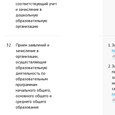
соответствующий учет
и зачисление в
дошкольную
образовательную
организацию
32
Прием заявлений и
З
зачисление в
h
организации,
(l
осуществляющие
is
З
образовательную
e
п
деятельность по
з
образовательным
и
программам
с
начального общего,
h
основного общего и
(l
среднего общего
is
образования
e