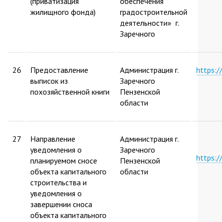
(приватизация
обеспечения
жилищного фонда)
градостроительной
деятельности» г.
Заречного
26
Предоставление
Администрация г.
https:
выписок из
Заречного
похозяйственной книги
Пензенской
области
27
Направление
Администрация г.
уведомления о
Заречного
https:
планируемом сносе
Пензенской
объекта капитального
области
строительства и
уведомления о
завершении сноса
объекта капитального