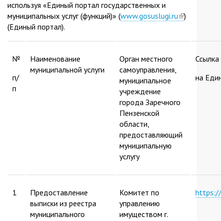
используя «Единый портал государственных и
муниципальных услуг (функций)» (
www.gosuslugi.ru
(link
)
(Единый портал).
is
external)
№
Наименование
Орган местного
Ссылка
муниципальной услуги
самоуправления,
п/
на Еди
муниципальное
п
учреждение
города Заречного
Пензенской
области,
предоставляющий
муниципальную
услугу
1
Предоставление
Комитет по
https:
выписки из реестра
управлению
муниципального
имуществом г.