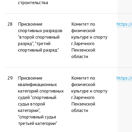
строительства
28
Присвоение
Комитет по
https:
спортивных разрядов
физической
"второй спортивный
культуре и спорту
разряд", "третий
г.Заречного
спортивный разряд"
Пензенской
области
29
Присвоение
Комитет по
https:
квалификационных
физической
категорий спортивных
культуре и спорту
судей "спортивный
г.Заречного
судья второй
Пензенской
категории",
области
"спортивный судья
третьей категории"