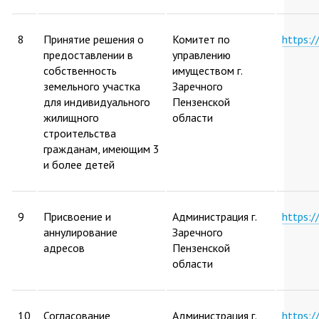
8
Принятие решения о
Комитет по
https:
предоставлении в
управлению
собственность
имуществом г.
земельного участка
Заречного
для индивидуального
Пензенской
жилищного
области
строительства
гражданам, имеющим 3
и более детей
9
Присвоение и
Администрация г.
https:
аннулирование
Заречного
адресов
Пензенской
области
10
Согласование
Администрация г.
https: