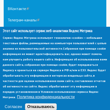
ВКонтакте
(link
is
external)
Телеграм-каналы
(link
is
Этот сайт использует сервис веб-аналитики Яндекс Метрика
external)
Сервис Яндекс Метрика использует технологию «cookie» — небольшие
текстовые файлы, размещаемые на компьютере пользователей с целью
анализа их пользовательской активности.
Собранная при помощи cookie
информация не может идентифицировать вас, однако может помочь
нам улучшить работу нашего сайта. Информация об использовании вами
данного сайта, собранная при помощи cookie, будет передаваться
© Администрация города Заречный
Яндексу и храниться на сервере Яндекса в РФ и/или в ЕЭЗ. Яндекс будет
Электронная почта:
adm@zarechny.zato.ru
(link
обрабатывать эту информацию в интересах владельца сайта, в
sends
Пензенская обл, г. Заречный, пр-кт. 30-летия Победы, д. 27, 442960
частности для оценки использования вами сайта, составления отчетов
e-
mail)
об активности на сайте. Яндекс обрабатывает эту информацию в
При публикации материалов сайта ссылка на источник обязательна.
порядке, установленном в Условиях использования сервиса Яндекс
Политика конфиденциальности
Метрика.
Политика конфиденциальности
Ссылка на старый сайт
Согласен
Отказываюсь