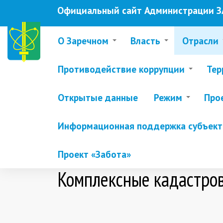
Перейти
Официальный сайт Администрации ЗА
к
основному
содержанию
О Заречном
Власть
Отрасли
Противодействие коррупции
Тер
Открытые данные
Режим
Про
Информационная поддержка субъекто
Проект «Забота»
Комплексные кадастро