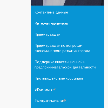
Контактные данные
Интернет-приемная
Прием граждан
Прием граждан по вопросам
экономического развития города
Поддержка инвестиционной и
предпринимательской деятельности
Противодействие коррупции
ВКонтакте
(link
is
external)
Телеграм-каналы
(link
is