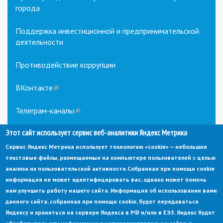
города
Поддержка инвестиционной и предпринимательской
деятельности
Противодействие коррупции
ВКонтакте
(link
is
external)
Телеграм-каналы
(link
is
Этот сайт использует сервис веб-аналитики Яндекс Метрика
external)
Сервис Яндекс Метрика использует технологию «cookie» — небольшие
текстовые файлы, размещаемые на компьютере пользователей с целью
анализа их пользовательской активности.
Собранная при помощи cookie
информация не может идентифицировать вас, однако может помочь
нам улучшить работу нашего сайта. Информация об использовании вами
данного сайта, собранная при помощи cookie, будет передаваться
© Администрация города Заречный
Яндексу и храниться на сервере Яндекса в РФ и/или в ЕЭЗ. Яндекс будет
Электронная почта:
adm@zarechny.zato.ru
(link