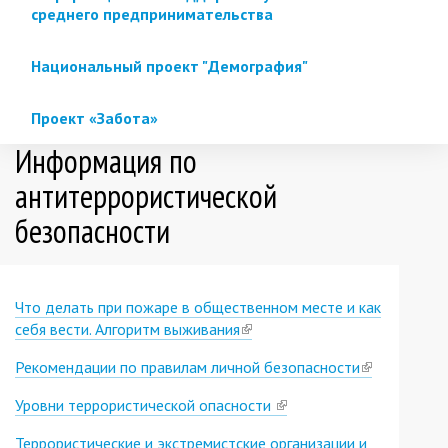
среднего предпринимательства
Национальный проект "Демография"
Проект «Забота»
Информация по
антитеррористической
безопасности
Что делать при пожаре в общественном месте и как
себя вести. Алгоритм выживания
(link
is
Рекомендации по правилам личной безопасности
(link
external)
is
Уровни террористической опасности
(link
external)
is
Террористические и экстремистские организации и