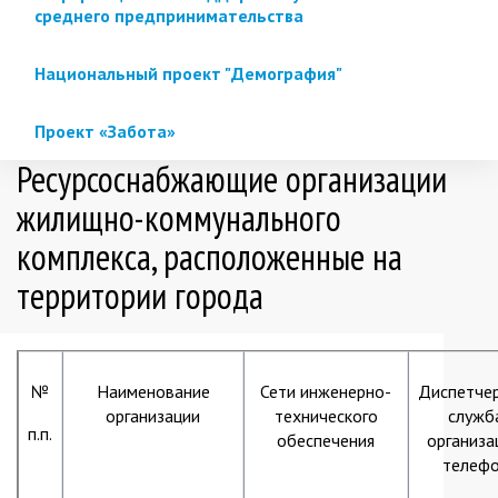
среднего предпринимательства
Национальный проект "Демография"
Проект «Забота»
Ресурсоснабжающие организации
жилищно-коммунального
комплекса, расположенные на
территории города
№
Наименование
Сети инженерно-
Диспетчер
организации
технического
служб
п.п.
обеспечения
организа
телеф