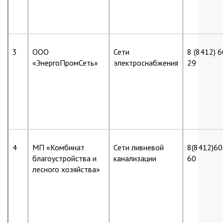
3
ООО
Сети
8 (8412) 
«ЭнергоПромСеть»
электроснабжения
29
4
МП «Комбинат
Сети ливневой
8(8412)60
благоустройства и
канализации
60
лесного хозяйства»