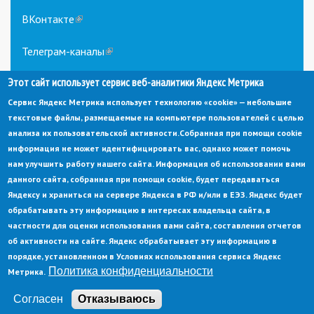
ВКонтакте
(link
is
external)
Телеграм-каналы
(link
is
Этот сайт использует сервис веб-аналитики Яндекс Метрика
external)
Сервис Яндекс Метрика использует технологию «cookie» — небольшие
текстовые файлы, размещаемые на компьютере пользователей с целью
анализа их пользовательской активности.
Собранная при помощи cookie
информация не может идентифицировать вас, однако может помочь
нам улучшить работу нашего сайта. Информация об использовании вами
данного сайта, собранная при помощи cookie, будет передаваться
© Администрация города Заречный
Яндексу и храниться на сервере Яндекса в РФ и/или в ЕЭЗ. Яндекс будет
Электронная почта:
adm@zarechny.zato.ru
(link
обрабатывать эту информацию в интересах владельца сайта, в
sends
Пензенская обл, г. Заречный, пр-кт. 30-летия Победы, д. 27, 442960
частности для оценки использования вами сайта, составления отчетов
e-
mail)
об активности на сайте. Яндекс обрабатывает эту информацию в
При публикации материалов сайта ссылка на источник обязательна.
порядке, установленном в Условиях использования сервиса Яндекс
Политика конфиденциальности
Метрика.
Политика конфиденциальности
Ссылка на старый сайт
Согласен
Отказываюсь