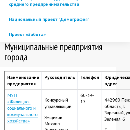
среднего предпринимательства
Национальный проект "Демография"
Проект «Забота»
Муниципальные предприятия
города
Наименование
Руководитель
Телефон
Юридическ
предприятия
адрес
МУП
60-34-
Конкурсный
442960 Пен
«Жилищно-
17
управляющий
область, г.
социального и
Заречный, ул
коммунального
Ямщиков
Зеленая, 6
хозяйства»
Михаил
Витальевич
E-