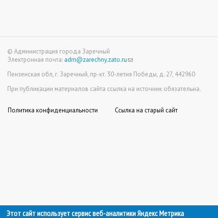
© Администрация города Заречный
Электронная почта:
adm@zarechny.zato.ru
(link
sends
Пензенская обл, г. Заречный, пр-кт. 30-летия Победы, д. 27, 442960
e-
mail)
При публикации материалов сайта ссылка на источник обязательна.
Политика конфиденциальности
Ссылка на старый сайт
Этот сайт использует сервис веб-аналитики Яндекс Метрика