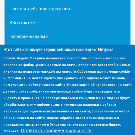
Противодействие коррупции
ВКонтакте
(link
is
external)
Телеграм-каналы
(link
is
Этот сайт использует сервис веб-аналитики Яндекс Метрика
external)
Сервис Яндекс Метрика использует технологию «cookie» — небольшие
текстовые файлы, размещаемые на компьютере пользователей с целью
анализа их пользовательской активности.
Собранная при помощи cookie
информация не может идентифицировать вас, однако может помочь
нам улучшить работу нашего сайта. Информация об использовании вами
данного сайта, собранная при помощи cookie, будет передаваться
© Администрация города Заречный
Яндексу и храниться на сервере Яндекса в РФ и/или в ЕЭЗ. Яндекс будет
Электронная почта:
adm@zarechny.zato.ru
(link
обрабатывать эту информацию в интересах владельца сайта, в
sends
Пензенская обл, г. Заречный, пр-кт. 30-летия Победы, д. 27, 442960
частности для оценки использования вами сайта, составления отчетов
e-
mail)
об активности на сайте. Яндекс обрабатывает эту информацию в
При публикации материалов сайта ссылка на источник обязательна.
порядке, установленном в Условиях использования сервиса Яндекс
Политика конфиденциальности
Метрика.
Политика конфиденциальности
Ссылка на старый сайт