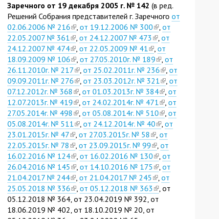
Заречного от 19 декабря 2005 г. № 142
is
(в ред.
Решений Собрания представителей г. Заречного
external)
от
02.06.2006 № 216
(link
,
от 19.12.2006 № 300
(link
,
от
22.05.2007 № 361
(link
is
,
от 24.12.2007 № 473
(link
is
,
от
24.12.2007 № 474
is
(link
external)
,
от 22.05.2009 № 41
(link
is
external)
,
от
18.09.2009 № 106
external)
is
(link
,
от 27.05.2010г. № 189
is
external)
(link
,
от
26.11.2010г. № 217
external)
is
(link
,
от 25.02.2011г. № 236
external)
is
(link
,
от
09.09.2011г. № 276
external)
is
(link
,
от 23.03.2012г. № 321
external)
is
(link
,
от
07.12.2012г. № 368
(link
external)
is
,
от 01.03.2013г. № 384
(link
external)
is
,
от
12.07.2013г. № 419
is
(link
external)
,
от 24.02.2014г. № 471
is
(link
external)
,
от
27.05.2014г. № 498
external)
is
(link
,
от 05.08.2014г. № 510
external)
is
(link
,
от
05.08.2014г. № 511
external)
is
(link
,
от 24.12.2014г. № 40
(link
external)
is
,
от
23.01.2015г. № 47
(link
external)
is
,
от 27.03.2015г. № 58
(link
is
,
external)
от
22.05.2015г. № 78
is
(link
external)
,
от 23.09.2015г. № 99
is
(link
external)
,
от
16.02.2016 № 124
external)
is
(link
,
от 16.02.2016 № 130
external)
is
(link
,
от
26.04.2016 № 145
external)
is
(link
,
от 14.10.2016 № 175
external)
is
(link
,
от
21.04.2017 № 244
(link
external)
is
,
от 21.04.2017 № 245
(link
external)
is
,
от
25.05.2018 № 336
is
external)
(link
,
от 05.12.2018 № 363
is
external)
(link
, от
05.12.2018 № 364, от 23.04.2019 № 392, от
external)
is
external)
is
18.06.2019 № 402, от 18.10.2019 № 20, от
external)
external)