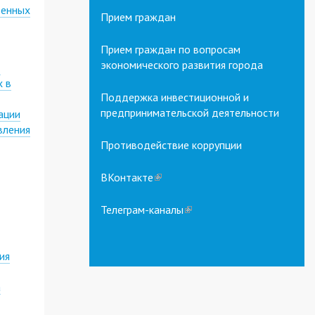
венных
Прием граждан
Прием граждан по вопросам
экономического развития города
,
х в
Поддержка инвестиционной и
предпринимательской деятельности
ации
вления
Противодействие коррупции
ВКонтакте
(link
is
external)
Телеграм-каналы
(link
is
external)
ия
а