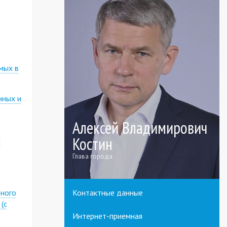
мых в
нных и
Алексей Владимирович
Костин
с
Глава города
тного
Контактные данные
(с
Интернет-приемная