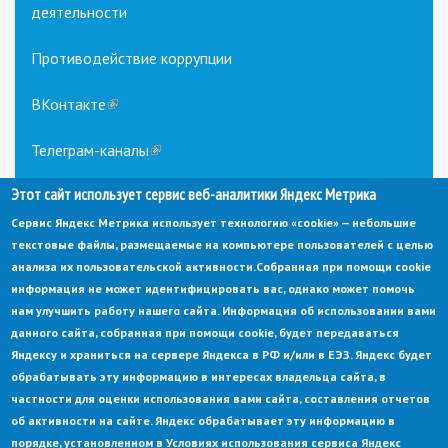
деятельности
Противодействие коррупции
ВКонтакте
(link
is
external)
Телеграм-каналы
(link
is
Этот сайт использует сервис веб-аналитики Яндекс Метрика
external)
Сервис Яндекс Метрика использует технологию «cookie» — небольшие
текстовые файлы, размещаемые на компьютере пользователей с целью
анализа их пользовательской активности.
Собранная при помощи cookie
информация не может идентифицировать вас, однако может помочь
нам улучшить работу нашего сайта. Информация об использовании вами
данного сайта, собранная при помощи cookie, будет передаваться
© Администрация города Заречный
Яндексу и храниться на сервере Яндекса в РФ и/или в ЕЭЗ. Яндекс будет
Электронная почта:
adm@zarechny.zato.ru
(link
обрабатывать эту информацию в интересах владельца сайта, в
sends
Пензенская обл, г. Заречный, пр-кт. 30-летия Победы, д. 27, 442960
частности для оценки использования вами сайта, составления отчетов
e-
mail)
об активности на сайте. Яндекс обрабатывает эту информацию в
При публикации материалов сайта ссылка на источник обязательна.
порядке, установленном в Условиях использования сервиса Яндекс