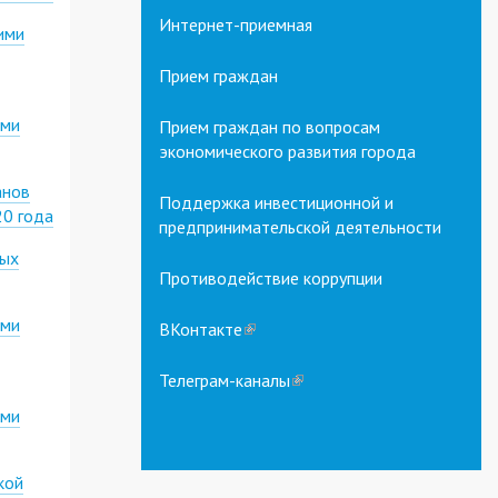
Интернет-приемная
ими
Прием граждан
ими
Прием граждан по вопросам
экономического развития города
анов
Поддержка инвестиционной и
20 года
предпринимательской деятельности
ных
Противодействие коррупции
ими
ВКонтакте
(link
is
external)
Телеграм-каналы
(link
is
ими
external)
кой