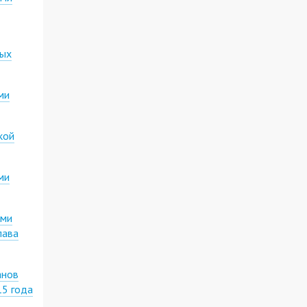
ных
ми
кой
ми
ими
лава
анов
15 года