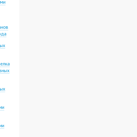
ими
анов
ода
ных
делка
авных
ных
ми
ми