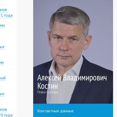
анов
21 года
ими
ных
ми
Алексей Владимирович
кой
Костин
Глава города
ных
анов
Контактные данные
20 года