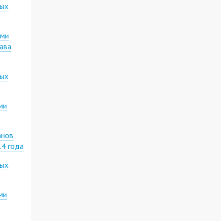
ных
ими
лава
ных
ми
анов
14 года
ных
ми