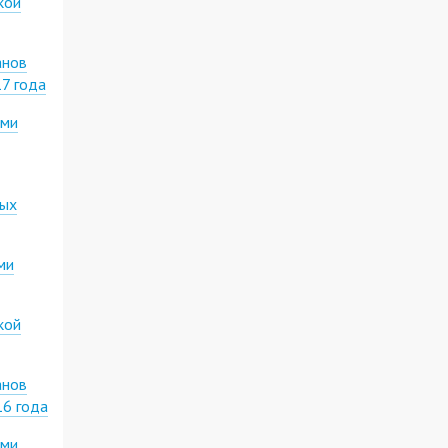
кой
анов
17 года
ими
ных
ми
кой
анов
16 года
ими