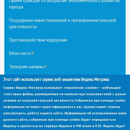
Прием граждан по вопросам экономического развития
города
Поддержка инвестиционной и предпринимательской
деятельности
Противодействие коррупции
ВКонтакте
(link
is
external)
Телеграм-каналы
(link
is
external)
Этот сайт использует сервис веб-аналитики Яндекс Метрика
Сервис Яндекс Метрика использует технологию «cookie» — небольшие
текстовые файлы, размещаемые на компьютере пользователей с целью
анализа их пользовательской активности.
Собранная при помощи cookie
информация не может идентифицировать вас, однако может помочь
нам улучшить работу нашего сайта. Информация об использовании вами
данного сайта, собранная при помощи cookie, будет передаваться
© Администрация города Заречный
Яндексу и храниться на сервере Яндекса в РФ и/или в ЕЭЗ. Яндекс будет
Электронная почта:
adm@zarechny.zato.ru
(link