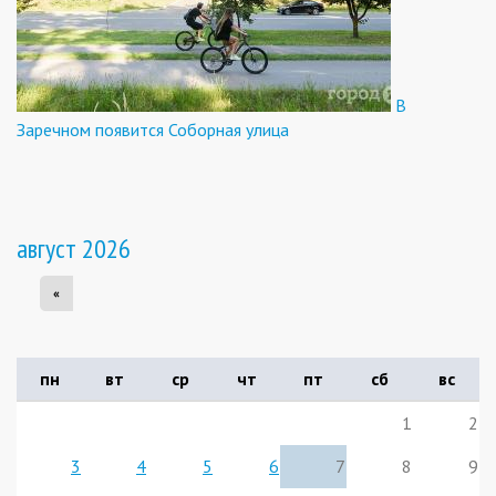
В
Заречном появится Соборная улица
август 2026
«
пн
вт
ср
чт
пт
сб
вс
1
2
3
4
5
6
7
8
9