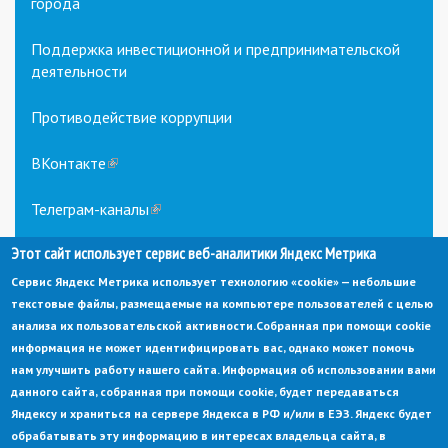
города
Поддержка инвестиционной и предпринимательской
деятельности
Противодействие коррупции
ВКонтакте
(link
is
external)
Телеграм-каналы
(link
is
Этот сайт использует сервис веб-аналитики Яндекс Метрика
external)
Сервис Яндекс Метрика использует технологию «cookie» — небольшие
текстовые файлы, размещаемые на компьютере пользователей с целью
анализа их пользовательской активности.
Собранная при помощи cookie
информация не может идентифицировать вас, однако может помочь
нам улучшить работу нашего сайта. Информация об использовании вами
данного сайта, собранная при помощи cookie, будет передаваться
© Администрация города Заречный
Яндексу и храниться на сервере Яндекса в РФ и/или в ЕЭЗ. Яндекс будет
Электронная почта:
adm@zarechny.zato.ru
(link
обрабатывать эту информацию в интересах владельца сайта, в
sends