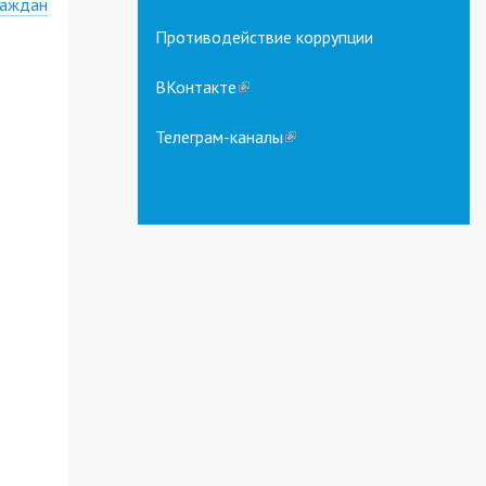
раждан
Противодействие коррупции
ВКонтакте
(link
is
external)
Телеграм-каналы
(link
is
external)