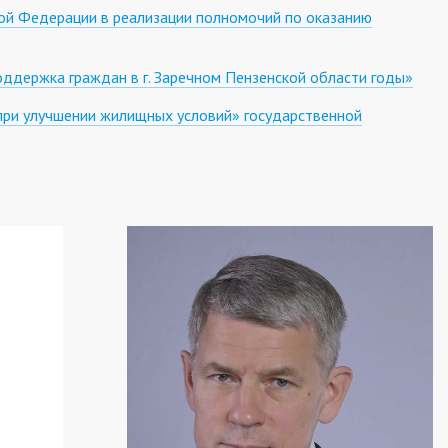
ой Федерации в реализации полномочий по оказанию
держка граждан в г. Заречном Пензенской области годы»
при улучшении жилищных условий» государственной