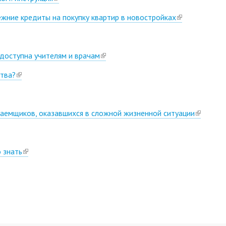
is
жние кредиты на покупку квартир в новостройках
(link
external)
is
external)
 доступна учителям и врачам
(link
is
тва?
(link
external)
is
external)
аемщиков, оказавшихся в сложной жизненной ситуации
(link
is
external)
 знать
(link
nal)
is
external)