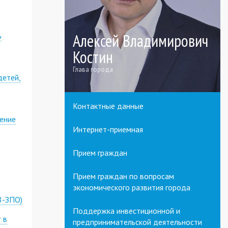
Алексей Владимирович
ь
Костин
Глава города
детей,
Контактные данные
ление
Интернет-приемная
Прием граждан
Прием граждан по вопросам
экономического развития города
8-ЗПО)
Поддержка инвестиционной и
 в
предпринимательской деятельности