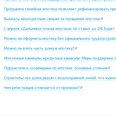
external)
Программа семейная ипотека позволяет рефинансировать пре
Выплаты многодетным семьям на погашение ипотеки
(link
is
С апреля «Дальневосточная ипотека» по ставке до 2% будет
external)
Можно ли оформить ипотеку без официального трудоустройс
Можно ли взять часть дома в ипотеку?
(link
is
Ипотечные каникулы, кредитные каникулы. Меры поддержки з
external)
Поручители и созаёмщики по ипотеке: основные отличия
(link
is
Строительство дома рядом с водоохранной зоной: что нужно
exter
Чем регистрация отличается от прописки?
(link
is
external)